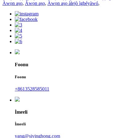
Àwọn aṣọ
,
Àwọn aṣọ
,
Àwọn aṣọ àlejò ìgbéyàwó
,
Foonu
Foonu
+8613528585011
Ìmeeli
Ìmeeli
yang@siyinghong.com