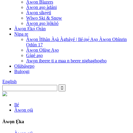
Àwọn Blazers
Àwọn aṣọ àdáni
Àwọn síkẹ́ẹ̀tì
Wíwọ Ski & Snow
Àwọn aṣọ ìjókòó
Àwọn Ẹ̀kọ́ Ọ̀ràn
Nipa re
Àwọn Ìfihàn Àṣà Àgbáyé | Ilé-iṣẹ́ Aṣọ Àwọn Obìnrin
Ọdún 17
Àwọn Olùṣe Aṣọ
Gígé aṣọ
Awọn ibeere ti a maa n beere nigbagbogbo
Olùbáṣepọ̀
Bulọọgi
English
Ilé
Àwọn ọjà
Àwọn Ẹ̀ka