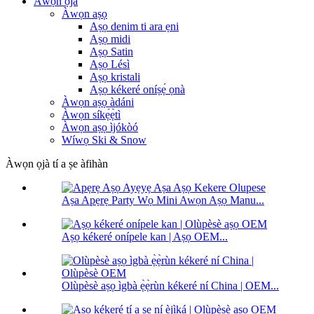
Àwọn ọjà
Àwọn aṣọ
Aṣọ denim ti ara ẹni
Aṣọ midi
Aṣọ Satin
Aṣọ Lésì
Aṣọ kristali
Aṣọ kékeré oníṣẹ́ ọnà
Àwọn aṣọ àdáni
Àwọn síkẹ́ẹ̀tì
Àwọn aṣọ ìjókòó
Wíwọ Ski & Snow
Àwọn ọjà tí a ṣe àfihàn
Aṣa Apẹrẹ Party Wọ Mini Awọn Aṣọ Manu...
Aṣọ kékeré onípele kan | Aṣọ OEM...
Olùpèsè aṣọ ìgbà ẹ̀ẹ̀rùn kékeré ní China | OEM...