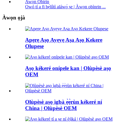
Owó tí a fi bẹ́líìtì aláwọ̀ ṣe | Àwọn obìnrin ...
Àwọn ọjà
Apẹrẹ Aṣọ Ayẹyẹ Aṣa Aṣọ Kekere
Olupese
Aṣọ kékeré onípele kan | Olùpèsè aṣọ
OEM
Olùpèsè aṣọ ìgbà ẹ̀ẹ̀rùn kékeré ní
China | Olùpèsè OEM