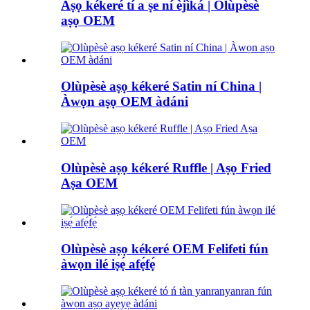
Aṣọ kékeré tí a ṣe ní èjìká | Olùpèsè
aṣọ OEM
Olùpèsè aṣọ kékeré Satin ní China |
Àwọn aṣọ OEM àdáni
Olùpèsè aṣọ kékeré Ruffle | Aṣọ Fried
Aṣa OEM
Olùpèsè aṣọ kékeré OEM Felifeti fún
àwọn ilé iṣẹ́ afẹ́fẹ́