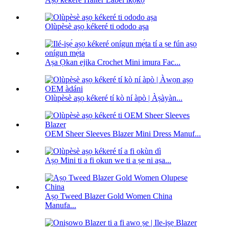
Olùpèsè aṣọ kékeré ti ododo aṣa
Aṣa Ọkan ejika Crochet Mini imura Fac...
Olùpèsè aṣọ kékeré tí kò ní àpò | Àṣàyàn...
OEM Sheer Sleeves Blazer Mini Dress Manuf...
Aṣọ Mini ti a fi okun we ti a ṣe ni aṣa...
Aṣọ Tweed Blazer Gold Women China
Manufa...