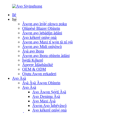
Ilé
Iṣẹ́
Àwọn aṣọ ìrọ̀lẹ́ olowo poku
Olùpèsè Blazer Obìnrin
Àwọn aṣọ ìgbádùn àdáni
Aṣọ kékeré oníṣẹ́ ọnà
Àwọn aṣọ Maxi tí wọ́n tà ní ọjà
Àwọn aṣọ Midi oníṣòwò
Àṣà aṣọ ìbora
Àwọn aṣọ ìbora obìnrin àdáni
Ìṣẹ̀dá Kékeré
Àpẹẹrẹ Ìdàgbàsókè
OEM & ODM
Ojutu Awọn eekaderi
Aṣọ Àṣà
Àṣà Àṣà Àwọn Obìnrin
Aṣọ Àṣà
Aṣọ Àwọn Ṣẹ́ẹ̀tì Àṣà
Aṣọ Denimu Àṣà
Aṣọ Maxi Àṣà
Àwọn Aṣọ Ìgbéyàwó
Aṣọ kékeré oníṣẹ́ ọnà