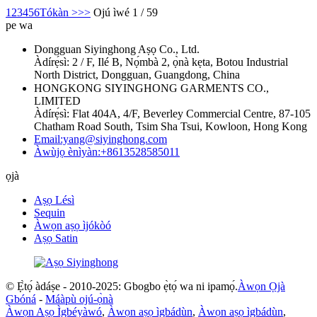
1
2
3
4
5
6
Tókàn >
>>
Ojú ìwé 1 / 59
pe wa
Dongguan Siyinghong Aṣọ Co., Ltd.
Àdírẹ́sì: 2 / F, Ilé B, Nọ́mbà 2, ọ̀nà kẹta, Botou Industrial
North District, Dongguan, Guangdong, China
HONGKONG SIYINGHONG GARMENTS CO.,
LIMITED
Àdírẹ́sì: Flat 404A, 4/F, Beverley Commercial Centre, 87-105
Chatham Road South, Tsim Sha Tsui, Kowloon, Hong Kong
Email:yang@siyinghong.com
Àwùjọ ènìyàn:+8613528585011
ọjà
Aṣọ Lésì
Sequin
Àwọn aṣọ ìjókòó
Aṣọ Satin
© Ẹ̀tọ́ àdáṣe - 2010-2025: Gbogbo ẹ̀tọ́ wa ni ipamọ́.
Àwọn Ọjà
Gbóná
-
Máàpù ojú-ọ̀nà
Àwọn Aṣọ Ìgbéyàwó
,
Àwọn aṣọ ìgbádùn
,
Àwọn aṣọ ìgbádùn
,