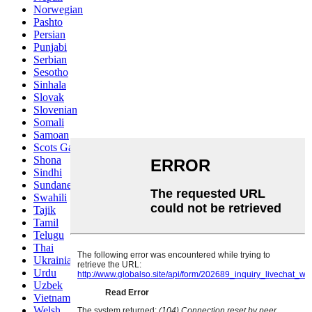
Norwegian
Pashto
Persian
Punjabi
Serbian
Sesotho
Sinhala
Slovak
Slovenian
Somali
Samoan
Scots Gaelic
Shona
Sindhi
Sundanese
Swahili
Tajik
Tamil
Telugu
Thai
Ukrainian
Urdu
Uzbek
Vietnamese
Welsh