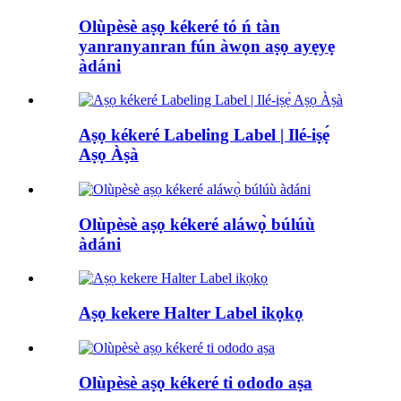
Olùpèsè aṣọ kékeré tó ń tàn
yanranyanran fún àwọn aṣọ ayẹyẹ
àdáni
Aṣọ kékeré Labeling Label | Ilé-iṣẹ́
Aṣọ Àṣà
Olùpèsè aṣọ kékeré aláwọ̀ búlúù
àdáni
Aṣọ kekere Halter Label ikọkọ
Olùpèsè aṣọ kékeré ti ododo aṣa