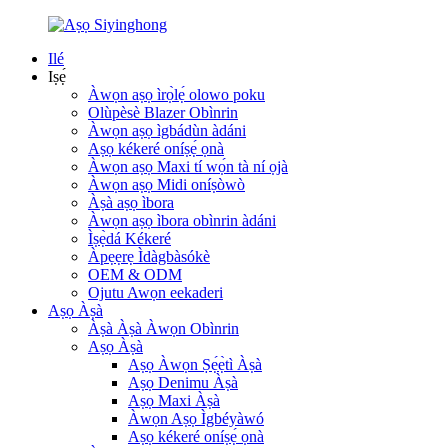
Ilé
Iṣẹ́
Àwọn aṣọ ìrọ̀lẹ́ olowo poku
Olùpèsè Blazer Obìnrin
Àwọn aṣọ ìgbádùn àdáni
Aṣọ kékeré oníṣẹ́ ọnà
Àwọn aṣọ Maxi tí wọ́n tà ní ọjà
Àwọn aṣọ Midi oníṣòwò
Àṣà aṣọ ìbora
Àwọn aṣọ ìbora obìnrin àdáni
Ìṣẹ̀dá Kékeré
Àpẹẹrẹ Ìdàgbàsókè
OEM & ODM
Ojutu Awọn eekaderi
Aṣọ Àṣà
Àṣà Àṣà Àwọn Obìnrin
Aṣọ Àṣà
Aṣọ Àwọn Ṣẹ́ẹ̀tì Àṣà
Aṣọ Denimu Àṣà
Aṣọ Maxi Àṣà
Àwọn Aṣọ Ìgbéyàwó
Aṣọ kékeré oníṣẹ́ ọnà