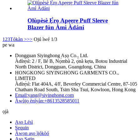
Olùpèsè Ẹ̀rọ Apẹẹrẹ Puff Sleeve
Blazer fún Àmì Àdáni
1
2
3
Tókàn >
>>
Ojú ìwé 1/3
pe wa
Dongguan Siyinghong Aṣọ Co., Ltd.
Àdírẹ́sì: 2 / F, Ilé B, Nọ́mbà 2, ọ̀nà kẹta, Botou Industrial
North District, Dongguan, Guangdong, China
HONGKONG SIYINGHONG GARMENTS CO.,
LIMITED
Àdírẹ́sì: Flat 404A, 4/F, Beverley Commercial Centre, 87-105
Chatham Road South, Tsim Sha Tsui, Kowloon, Hong Kong
Email:yang@siyinghong.com
Àwùjọ ènìyàn:+8613528585011
ọjà
Aṣọ Lésì
Sequin
Àwọn aṣọ ìjókòó
Aṣọ Satin