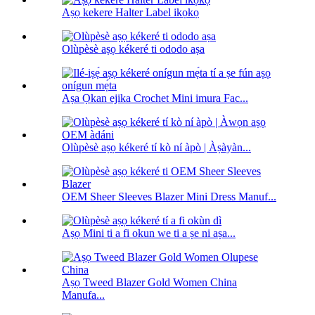
Aṣọ kekere Halter Label ikọkọ
Olùpèsè aṣọ kékeré ti ododo aṣa
Aṣa Ọkan ejika Crochet Mini imura Fac...
Olùpèsè aṣọ kékeré tí kò ní àpò | Àṣàyàn...
OEM Sheer Sleeves Blazer Mini Dress Manuf...
Aṣọ Mini ti a fi okun we ti a ṣe ni aṣa...
Aṣọ Tweed Blazer Gold Women China
Manufa...