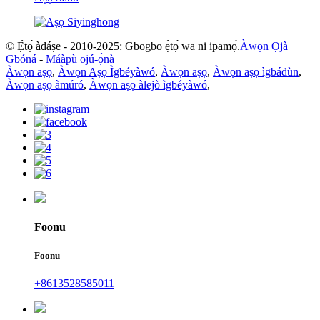
© Ẹ̀tọ́ àdáṣe - 2010-2025: Gbogbo ẹ̀tọ́ wa ni ipamọ́.
Àwọn Ọjà
Gbóná
-
Máàpù ojú-ọ̀nà
Àwọn aṣọ
,
Àwọn Aṣọ Ìgbéyàwó
,
Àwọn aṣọ
,
Àwọn aṣọ ìgbádùn
,
Àwọn aṣọ àmúró
,
Àwọn aṣọ àlejò ìgbéyàwó
,
Foonu
Foonu
+8613528585011