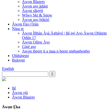
Àwọn Blazers
Àwọn aṣọ àdáni
Àwọn síkẹ́ẹ̀tì
Wíwọ Ski & Snow
Àwọn aṣọ ìjókòó
Àwọn Ẹ̀kọ́ Ọ̀ràn
Nipa re
Àwọn Ìfihàn Àṣà Àgbáyé | Ilé-iṣẹ́ Aṣọ Àwọn Obìnrin
Ọdún 17
Àwọn Olùṣe Àṣọ
Gígé aṣọ
Awọn ibeere ti a maa n beere nigbagbogbo
Olùbáṣepọ̀
Bulọọgi
English
Ilé
Àwọn ọjà
Àwọn Blazers
Àwọn Ẹ̀ka