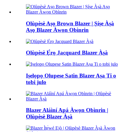
Olùpèsè Aṣọ Brown Blazer | Ṣíṣe Àṣà
Aṣọ Blazer Àwọn Obìnrin
Olùpèsè Ẹ̀rọ Jacquard Blazer Àṣà
Iṣelọpọ Olupese Satin Blazer Aṣa Ti o
tobi julo
Blazer Aláìní Apá Àwọn Obìnrin |
Olùpèsè Blazer Àṣà