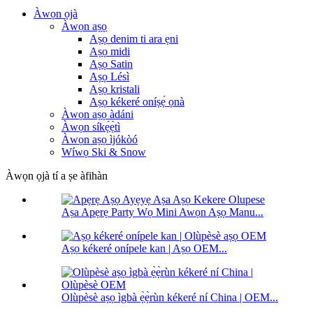
Àwọn ọjà
Àwọn aṣọ
Aṣọ denim ti ara ẹni
Aṣọ midi
Aṣọ Satin
Aṣọ Lésì
Aṣọ kristali
Aṣọ kékeré oníṣẹ́ ọnà
Àwọn aṣọ àdáni
Àwọn síkẹ́ẹ̀tì
Àwọn aṣọ ìjókòó
Wíwọ Ski & Snow
Àwọn ọjà tí a ṣe àfihàn
Aṣa Apẹrẹ Party Wọ Mini Awọn Aṣọ Manu...
Aṣọ kékeré onípele kan | Aṣọ OEM...
Olùpèsè aṣọ ìgbà ẹ̀ẹ̀rùn kékeré ní China | OEM...