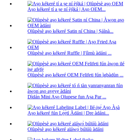
Aṣọ kékeré tí a ṣe ní èjìká | Aṣọ OEM...
Olùpèsè aṣọ kékeré Satin ní China | Ṣáínà...
Olùpèsè aṣọ kékeré Ruffle | Fíìmù àdáni ...
Olùpèsè aṣọ kékeré OEM Felifeti fún ìgbàdùn ...
Dìdán Mini Aṣọ Olupese fun Aṣa Par ...
Aṣọ kékeré fún Lẹ́ẹ̀tì Àdáni | Dre àdáni...
Olùpèsè aṣọ kékeré aláwọ̀ búlúù àdáni