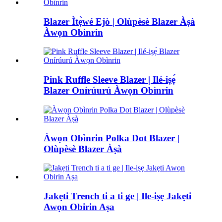
Blazer Ìtẹ̀wé Ejò | Olùpèsè Blazer Àṣà
Àwọn Obìnrin
Pink Ruffle Sleeve Blazer | Ilé-iṣẹ́
Blazer Onírúurú Àwọn Obìnrin
Àwọn Obìnrin Polka Dot Blazer |
Olùpèsè Blazer Àṣà
Jakẹti Trench ti a ti ge | Ile-iṣẹ Jakẹti
Awọn Obirin Aṣa