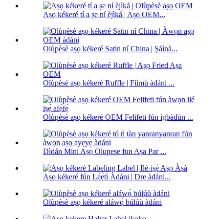
Aṣọ kékeré tí a ṣe ní èjìká | Aṣọ OEM...
Olùpèsè aṣọ kékeré Satin ní China | Ṣáínà...
Olùpèsè aṣọ kékeré Ruffle | Fíìmù àdáni ...
Olùpèsè aṣọ kékeré OEM Felifeti fún ìgbàdùn ...
Dìdán Mini Aṣọ Olupese fun Aṣa Par ...
Aṣọ kékeré fún Lẹ́ẹ̀tì Àdáni | Dre àdáni...
Olùpèsè aṣọ kékeré aláwọ̀ búlúù àdáni