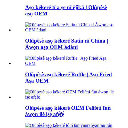
Aṣọ kékeré tí a ṣe ní èjìká | Olùpèsè
aṣọ OEM
Olùpèsè aṣọ kékeré Satin ní China |
Àwọn aṣọ OEM àdáni
Olùpèsè aṣọ kékeré Ruffle | Aṣọ Fried
Aṣa OEM
Olùpèsè aṣọ kékeré OEM Felifeti fún
àwọn ilé iṣẹ́ afẹ́fẹ́