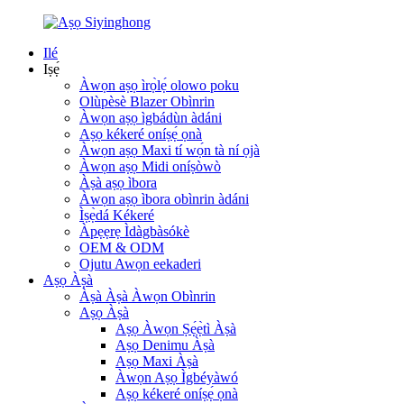
Ilé
Iṣẹ́
Àwọn aṣọ ìrọ̀lẹ́ olowo poku
Olùpèsè Blazer Obìnrin
Àwọn aṣọ ìgbádùn àdáni
Aṣọ kékeré oníṣẹ́ ọnà
Àwọn aṣọ Maxi tí wọ́n tà ní ọjà
Àwọn aṣọ Midi oníṣòwò
Àṣà aṣọ ìbora
Àwọn aṣọ ìbora obìnrin àdáni
Ìṣẹ̀dá Kékeré
Àpẹẹrẹ Ìdàgbàsókè
OEM & ODM
Ojutu Awọn eekaderi
Aṣọ Àṣà
Àṣà Àṣà Àwọn Obìnrin
Aṣọ Àṣà
Aṣọ Àwọn Ṣẹ́ẹ̀tì Àṣà
Aṣọ Denimu Àṣà
Aṣọ Maxi Àṣà
Àwọn Aṣọ Ìgbéyàwó
Aṣọ kékeré oníṣẹ́ ọnà