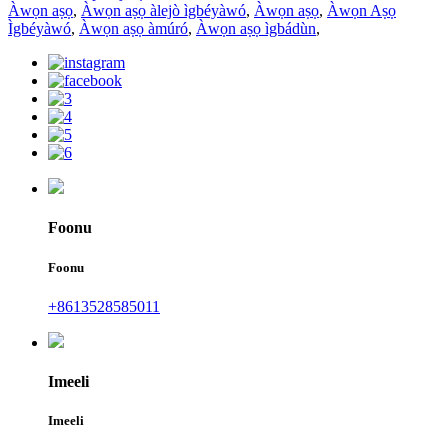
Àwọn aṣọ
,
Àwọn aṣọ àlejò ìgbéyàwó
,
Àwọn aṣọ
,
Àwọn Aṣọ
Ìgbéyàwó
,
Àwọn aṣọ àmúró
,
Àwọn aṣọ ìgbádùn
,
Foonu
Foonu
+8613528585011
Imeeli
Imeeli