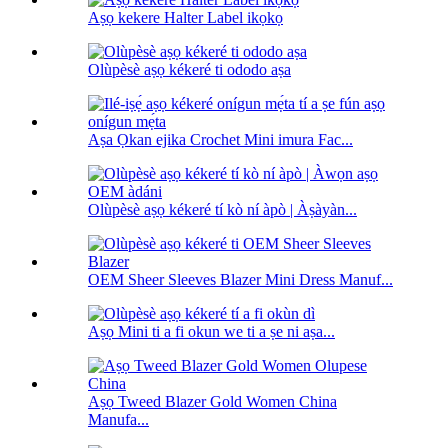
Aṣọ kekere Halter Label ikọkọ
Olùpèsè aṣọ kékeré ti ododo aṣa
Aṣa Ọkan ejika Crochet Mini imura Fac...
Olùpèsè aṣọ kékeré tí kò ní àpò | Àṣàyàn...
OEM Sheer Sleeves Blazer Mini Dress Manuf...
Aṣọ Mini ti a fi okun we ti a ṣe ni aṣa...
Aṣọ Tweed Blazer Gold Women China
Manufa...