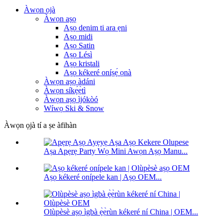
Àwọn ọjà
Àwọn aṣọ
Aṣọ denim ti ara ẹni
Aṣọ midi
Aṣọ Satin
Aṣọ Lésì
Aṣọ kristali
Aṣọ kékeré oníṣẹ́ ọnà
Àwọn aṣọ àdáni
Àwọn síkẹ́ẹ̀tì
Àwọn aṣọ ìjókòó
Wíwọ Ski & Snow
Àwọn ọjà tí a ṣe àfihàn
Aṣa Apẹrẹ Party Wọ Mini Awọn Aṣọ Manu...
Aṣọ kékeré onípele kan | Aṣọ OEM...
Olùpèsè aṣọ ìgbà ẹ̀ẹ̀rùn kékeré ní China | OEM...