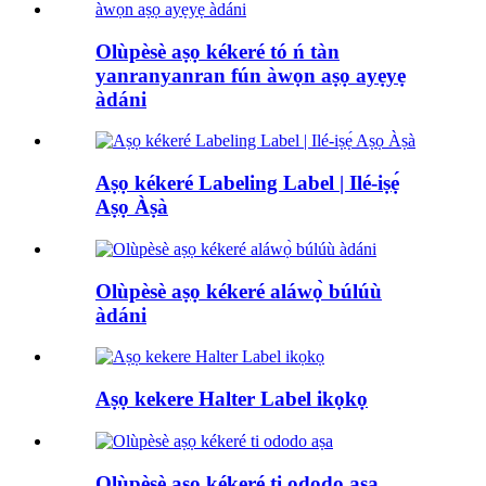
Olùpèsè aṣọ kékeré tó ń tàn
yanranyanran fún àwọn aṣọ ayẹyẹ
àdáni
Aṣọ kékeré Labeling Label | Ilé-iṣẹ́
Aṣọ Àṣà
Olùpèsè aṣọ kékeré aláwọ̀ búlúù
àdáni
Aṣọ kekere Halter Label ikọkọ
Olùpèsè aṣọ kékeré ti ododo aṣa