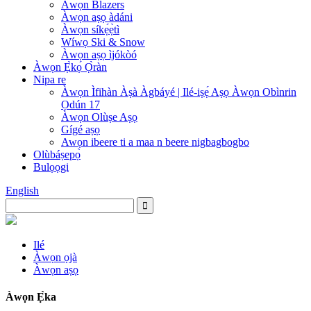
Àwọn Blazers
Àwọn aṣọ àdáni
Àwọn síkẹ́ẹ̀tì
Wíwọ Ski & Snow
Àwọn aṣọ ìjókòó
Àwọn Ẹ̀kọ́ Ọ̀ràn
Nipa re
Àwọn Ìfihàn Àṣà Àgbáyé | Ilé-iṣẹ́ Aṣọ Àwọn Obìnrin
Ọdún 17
Àwọn Olùṣe Aṣọ
Gígé aṣọ
Awọn ibeere ti a maa n beere nigbagbogbo
Olùbáṣepọ̀
Bulọọgi
English
Ilé
Àwọn ọjà
Àwọn aṣọ
Àwọn Ẹ̀ka