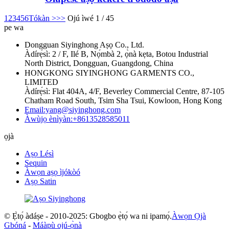
1
2
3
4
5
6
Tókàn >
>>
Ojú ìwé 1 / 45
pe wa
Dongguan Siyinghong Aṣọ Co., Ltd.
Àdírẹ́sì: 2 / F, Ilé B, Nọ́mbà 2, ọ̀nà kẹta, Botou Industrial
North District, Dongguan, Guangdong, China
HONGKONG SIYINGHONG GARMENTS CO.,
LIMITED
Àdírẹ́sì: Flat 404A, 4/F, Beverley Commercial Centre, 87-105
Chatham Road South, Tsim Sha Tsui, Kowloon, Hong Kong
Email:yang@siyinghong.com
Àwùjọ ènìyàn:+8613528585011
ọjà
Aṣọ Lésì
Sequin
Àwọn aṣọ ìjókòó
Aṣọ Satin
© Ẹ̀tọ́ àdáṣe - 2010-2025: Gbogbo ẹ̀tọ́ wa ni ipamọ́.
Àwọn Ọjà
Gbóná
-
Máàpù ojú-ọ̀nà