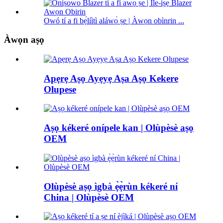
Owó tí a fi bẹ́líìtì aláwọ̀ ṣe | Àwọn obìnrin ...
Àwọn aṣọ
Apẹrẹ Aṣọ Ayẹyẹ Aṣa Aṣọ Kekere
Olupese
Aṣọ kékeré onípele kan | Olùpèsè aṣọ
OEM
Olùpèsè aṣọ ìgbà ẹ̀ẹ̀rùn kékeré ní
China | Olùpèsè OEM