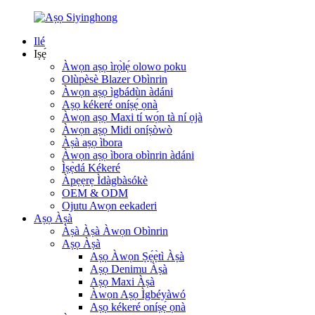
Ilé
Iṣẹ́
Àwọn aṣọ ìrọ̀lẹ́ olowo poku
Olùpèsè Blazer Obìnrin
Àwọn aṣọ ìgbádùn àdáni
Aṣọ kékeré oníṣẹ́ ọnà
Àwọn aṣọ Maxi tí wọ́n tà ní ọjà
Àwọn aṣọ Midi oníṣòwò
Àṣà aṣọ ìbora
Àwọn aṣọ ìbora obìnrin àdáni
Ìṣẹ̀dá Kékeré
Àpẹẹrẹ Ìdàgbàsókè
OEM & ODM
Ojutu Awọn eekaderi
Aṣọ Àṣà
Àṣà Àṣà Àwọn Obìnrin
Aṣọ Àṣà
Aṣọ Àwọn Ṣẹ́ẹ̀tì Àṣà
Aṣọ Denimu Àṣà
Aṣọ Maxi Àṣà
Àwọn Aṣọ Ìgbéyàwó
Aṣọ kékeré oníṣẹ́ ọnà