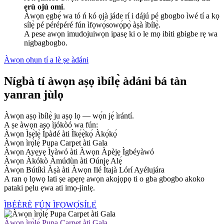
ẹrù ojú omi
.
Àwọn ẹgbẹ́ wa tó ń kó ọjà jáde rí i dájú pé gbogbo ìwé tí a kọ
sílẹ̀ pé pérépéré fún ìfọwọ́sowọ́pọ̀ àṣà ìbílẹ̀.
A pese awọn imudojuiwọn ipasẹ ki o le mọ ibiti gbigbe rẹ wa
nigbagbogbo.
Àwọn ohun tí a lè ṣe àdáni
Nígbà tí àwọn aṣọ ìbílẹ̀ àdáni bá tàn
yanran jùlọ
Àwọn aṣọ ìbílẹ̀ ju aṣọ lọ — wọ́n jẹ́ ìrántí.
A ṣe àwọn aṣọ ìjókòó wa fún:
Àwọn Ìṣẹ̀lẹ̀ Ìpàdé àti Ìkẹ́ẹ̀kọ́ Àkọ́kọ́
Àwọn ìrọ̀lẹ́ Pupa Carpet àti Gala
Àwọn Ayẹyẹ Ìyàwó àti Àwọn Àpèjẹ Ìgbéyàwó
Àwọn Àkókò Àmúdùn àti Oúnjẹ Alẹ́
Àwọn Bútíkì Àṣà àti Àwọn Ilé Ìtajà Lórí Ayélujára
A ran ọ lọwọ lati ṣe apẹrẹ awọn akojọpọ ti o gba gbogbo akoko
pataki pẹlu ẹwa ati imọ-jinlẹ.
ÌBÉÈRÈ FÚN ÌFỌWỌ́SÍLẸ̀
Àwọn ìrọ̀lẹ́ Pupa Carpet àti Gala