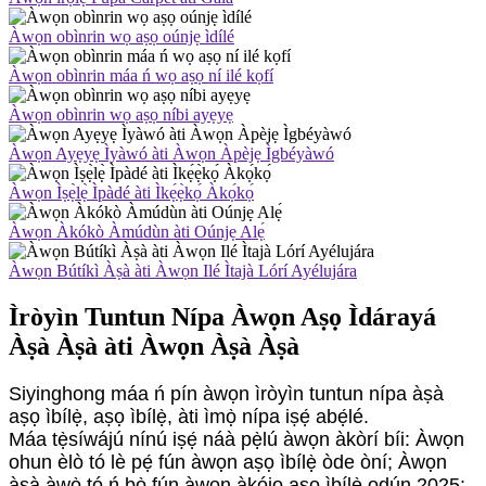
Àwọn obìnrin wọ aṣọ oúnjẹ ìdílé
Àwọn obìnrin máa ń wọ aṣọ ní ilé kọfí
Àwọn obìnrin wọ aṣọ níbi ayẹyẹ
Àwọn Ayẹyẹ Ìyàwó àti Àwọn Àpèjẹ Ìgbéyàwó
Àwọn Ìṣẹ̀lẹ̀ Ìpàdé àti Ìkẹ́ẹ̀kọ́ Àkọ́kọ́
Àwọn Àkókò Àmúdùn àti Oúnjẹ Alẹ́
Àwọn Bútíkì Àṣà àti Àwọn Ilé Ìtajà Lórí Ayélujára
Ìròyìn Tuntun Nípa Àwọn Aṣọ Ìdárayá
Àṣà Àṣà àti Àwọn Àṣà Àṣà
Siyinghong máa ń pín àwọn ìròyìn tuntun nípa àṣà
aṣọ ìbílẹ̀, aṣọ ìbílẹ̀, àti ìmọ̀ nípa iṣẹ́ abẹ́lé.
Máa tẹ̀síwájú nínú iṣẹ́ náà pẹ̀lú àwọn àkòrí bíi: Àwọn
ohun èlò tó lè pẹ́ fún àwọn aṣọ ìbílẹ̀ òde òní; Àwọn
àṣà àwọ̀ tó ń bọ̀ fún àwọn àkójọ aṣọ ìbílẹ̀ ọdún 2025;