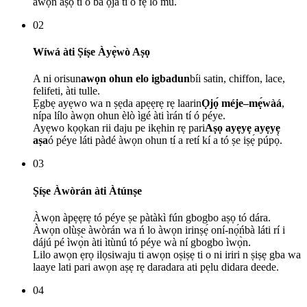
àwọn aṣọ tí ó bá ọjà tí o fẹ́ lò mu.
02
Wíwá àti Ṣíṣe Àyẹ̀wò Aṣọ
A ni orisun
awọn ohun elo igbadun
bíi satin, chiffon, lace,
felifeti, àti tulle.
Ẹgbẹ ayẹwo wa n ṣẹda apẹẹrẹ rẹ laarin
Ọjọ́ méje–mẹ́wàá
,
nípa lílo àwọn ohun èlò ìgé àti ìrán tí ó péye.
Ayẹwo kọọkan rii daju pe ikẹhin rẹ pari
Aṣọ ayẹyẹ ayẹyẹ
aṣa
ó péye láti pàdé àwọn ohun tí a retí kí a tó ṣe iṣẹ́ púpọ̀.
03
Ṣíṣe Àwòrán àti Àtúnṣe
Àwọn àpẹẹrẹ tó péye ṣe pàtàkì fún gbogbo aṣọ tó dára.
Àwọn olùṣe àwòrán wa ń lo àwọn irinṣẹ́ oní-nọ́ńbà láti rí i
dájú pé ìwọ̀n àti ìtùnú tó péye wà ní gbogbo ìwọ̀n.
Lilo awọn ẹrọ ilọsiwaju ti awọn oṣiṣẹ ti o ni iriri n ṣiṣẹ gba wa
laaye lati pari awọn aṣẹ rẹ daradara ati pẹlu didara deede.
04