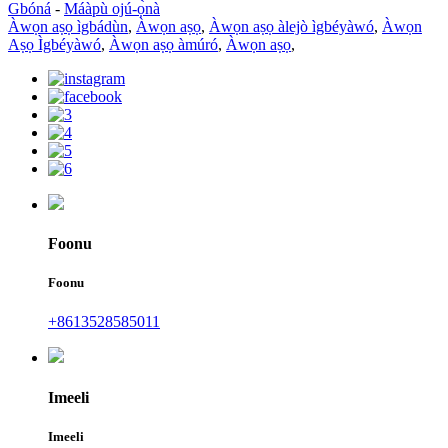
Gbóná
-
Máàpù ojú-ọ̀nà
Àwọn aṣọ ìgbádùn
,
Àwọn aṣọ
,
Àwọn aṣọ àlejò ìgbéyàwó
,
Àwọn
Aṣọ Ìgbéyàwó
,
Àwọn aṣọ àmúró
,
Àwọn aṣọ
,
Foonu
Foonu
+8613528585011
Imeeli
Imeeli