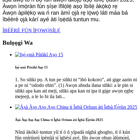
Àwọn ìmọ̀ràn fún ṣíṣe ìfilọ́lẹ̀ aṣọ ìbílẹ̀ àkọ́kọ́ rẹ
Àwọn àpilẹ̀kọ wa ń ran àmì ọjà rẹ lọ́wọ́ láti máa bá
ìbéèrè ọjà kárí ayé àti ìṣẹ̀dá tuntun mu.
ÌBÉÈRÈ FÚN ÌFỌWỌ́SÍLẸ̀
Bulọọgi Wa
Iṣẹ́-ọnà Pàtàkì Aṣọ 15
1. So siliki pọ. A tun pe siliki ni “ihò kokoro”, ati gige aarin ni
a pe ni “ododo ehin”. (1) Awọn abuda ilana siliki: a le pin si
siliki apa kan ati meji, siliki apa kan ni ipa ti gige awọn ẹgbẹ
mejeeji, a le lo bi ila lati...
Àṣà Àṣọ Aṣọ Aṣọ China ti Ìgbà Orísun àti Ìgbà Ẹ̀ẹ̀rùn 2025
Nínú àkókò tuntun yìí tí ó ń yípadà nígbà gbogbo, tí ó kún
fún onírúurú ìpèníjà sí ìgbésí ayé, lílo àwọn ohun àlùmọ́nì,