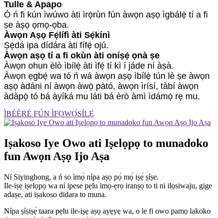
Tulle & Apapo
Ó ń fi kún ìwúwo àti ìrọ̀rùn fún àwọn aṣọ ìgbálẹ̀ tí a fi
ṣe àṣọ ọmọ-ọba.
Àwọn Aṣọ Fẹ́lífì àti Sẹ́kínì
Ṣẹ̀dá ipa dídára àti fífẹ́ ojú.
Àwọn aṣọ tí a fi okùn àti oníṣẹ́ ọnà ṣe
Àwọn ohun èlò ìbílẹ̀ àti ìfẹ́ tí kì í jáde ní àṣà.
Àwọn ẹgbẹ́ wa tó ń wá àwọn aṣọ ìbílẹ̀ tún lè ṣe àwọn
aṣọ àdáni ní àwọn àwọ̀ pàtó, àwọn ìrísí, tàbí àwọn
àdàpọ̀ tó bá àyíká mu láti bá èrò àmì ìdámọ̀ rẹ mu.
ÌBÉÈRÈ FÚN ÌFỌWỌ́SÍLẸ̀
Iṣakoso Iye Owo ati Iṣelọpọ to munadoko
fun Awọn Aṣọ Ijo Aṣa
Ní Siyinghong, a ń so ìmọ̀ nípa aṣọ pọ̀ mọ́ iṣẹ́ ṣíṣe.
Ile-iṣẹ iṣelọpọ wa ni ipese pẹlu imọ-ẹrọ iranṣọ to ti ni ilọsiwaju, gige
adaṣe, ati iṣakoso didara to muna.
Nípa ṣíṣiṣẹ́ taara pẹlu ile-iṣẹ aṣọ ayẹyẹ wa, o le fi owo pamọ lakoko