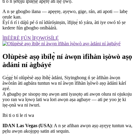
ti o n ṣetọju ipilẹṣẹ apẹrẹ ati iṣẹ ọwọ.
A n ṣe gbogbo ilana — apẹẹrẹ, ayẹwo, gige, rán, ati apoti — labẹ
orule kan.
Èyí ń rí i dájú pé ó ní ìdúróṣinṣin, ìfijiṣẹ́ tó yára, àti iye owó tó ṣe
kedere fún gbogbo oníbàárà.
ÌBÉÈRÈ FÚN ÌFỌWỌ́SÍLẸ̀
Olùpèsè aṣọ ìbílẹ̀ ní àwọn ìfihàn ìṣòwò aṣọ
àdáni ní àgbáyé
Gẹ́gẹ́ bí olùpèsè aṣọ ìbílẹ̀ àdáni, Siyinghong ń ṣe àfihàn àwọn
àwòrán àti agbára tuntun wa ní àwọn ìfihàn ìṣòwò aṣọ àdáni kárí
ayé.
A gbagbọ pe sisopọ mọ awọn ami iyasọtọ ati awọn olura ni ojukoju
yoo ran wa lọwọ lati wa lori awọn aṣa agbaye — ati pe yoo jẹ ki
iṣẹ-ọnà wa ni iwuri.
Ibi ti o ti le ri wa
IDAN Las Vegas (USA)
: A n ṣe afihan awọn aṣọ ayẹyẹ tuntun wa,
pẹlu awọn akojọpọ satin ati sequin.