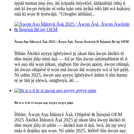
ìṣẹ̀dá tuntun ìmọ̀ ẹ̀rọ, àti ìyípadà ìníyelórí, àìdánilójú òtítọ́ ń
mú kí àwọn ènìyàn ní oríta ìṣàn omi àyíká nílò láti wá kọ́kọ́rọ́
náà kí wọ́n lè tẹ̀síwájú. “Gbogbo àǹfààní...
Àwọn Aṣọ Ìdárayá Àṣà 2025 | Àwọn Àṣà, Àwọn Àwòrán & Ìtọ́sọ́nà Ilé-iṣẹ́ OEM
Ìfihàn Àkókò ayẹyẹ ìgbéyàwó jẹ́ ọ̀kan lára ​​àwọn àkókò tó
dùn mọ́ni jùlọ nínú àṣà — kìí ṣe fún àwọn ọ̀dọ́mọbìnrin tó ń
wá aṣọ àlá wọn nìkan, ṣùgbọ́n fún àwọn apẹ̀rẹ, àwọn olùtajà,
àti àwọn olùpèsè tí wọ́n mú àwọn àlá wọ̀nyẹn wá sí ìyè pẹ̀lú.
Ní ọdún 2025, àwọn aṣọ ayẹyẹ ìgbéyàwó àdáni ń tún ìtumọ̀
rẹ̀ ṣe láti jẹ́ ẹlẹ́wà, onígboyà, àti ...
Ibi ti o ti le ri awọn aṣọ ayẹyẹ ayẹyẹ pipe
Ìfihàn: Àwọn Aṣọ Ìdárayá Àṣà, Olùpèsè & Ìtọ́sọ́nà OEM
2025 Àkókò Ìdárayá Àṣà 2025 jẹ́ ọ̀kan lára ​​​​àwọn àkókò tó
dùn mọ́ni jùlọ ní ọdún — àkókò kan tí àṣà, ìwà, àti iṣẹ́ ọwọ́
máa ń dojúkọ ara wọn. Ní ọdún 2025, ìbéèrè fún àwọn aṣọ