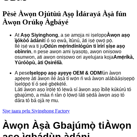
Pèsè Àwọn Ojútùú Aṣọ Ìdárayá Àṣà fún
Àwọn Orúkọ Àgbáyé
At
Aṣọ Siyinghong
, a ṣe amọja ni iṣelọpọ
Àwọn aṣọ
ìjókòó àdáni
tí ó so ẹwà, ìtùnú, àti iṣẹ́ ọwọ́ pọ̀.
Ilé iṣẹ́ wa ti ju
Ọdún mẹ́rìndínlógún ti ìrírí ṣíṣe aṣọ
obìnrin
, n pese awọn ami iyasọtọ, awọn oniṣowo
osunwon, ati awọn oniṣowo ori ayelujara kọja
Amẹ́ríkà,
Yúróòpù, àti Ọsirélíà
.
A pese
Iṣelọpọ aṣọ ayẹyẹ OEM & ODM
fún àwọn
apẹ̀ẹrẹ àti àwọn ilé àṣà tí wọ́n ń wá àwọn alábàáṣiṣẹpọ̀
ìṣelọ́pọ́ tí ó ṣeé gbẹ́kẹ̀lé.
Láti àwọn aṣọ ìrọ̀lẹ́ tó lẹ́wà sí àwọn aṣọ ìbílẹ̀ kúkúrú tó
gbajúmọ̀, a máa ń ràn ọ́ lọ́wọ́ láti ṣẹ̀dá àwọn aṣọ tó
dára tó bá ọjà rẹ mu.
Ṣiṣẹ taara pẹlu Siyinghong Factory
Àwọn Àṣà Gbajúmọ̀ ti
Àwọn
aṣọ ìgbádùn àdáni