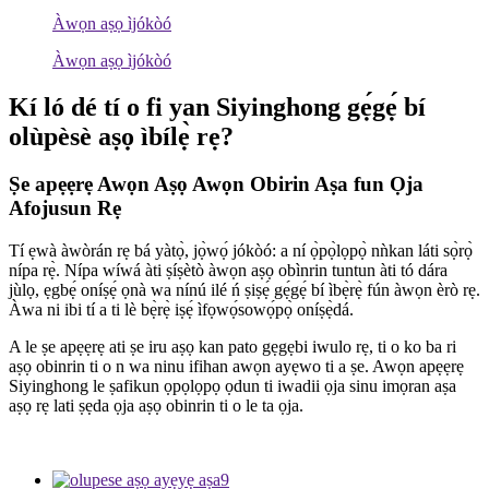
Àwọn aṣọ ìjókòó
Àwọn aṣọ ìjókòó
Kí ló dé tí o fi yan Siyinghong gẹ́gẹ́ bí
olùpèsè aṣọ ìbílẹ̀ rẹ?
Ṣe apẹẹrẹ Awọn Aṣọ Awọn Obirin Aṣa fun Ọja
Afojusun Rẹ
Tí ẹwà àwòrán rẹ bá yàtọ̀, jọ̀wọ́ jókòó: a ní ọ̀pọ̀lọpọ̀ nǹkan láti sọ̀rọ̀
nípa rẹ̀. Nípa wíwá àti ṣíṣètò àwọn aṣọ obìnrin tuntun àti tó dára
jùlọ, ẹgbẹ́ oníṣẹ́ ọnà wa nínú ilé ń ṣiṣẹ́ gẹ́gẹ́ bí ìbẹ̀rẹ̀ fún àwọn èrò rẹ.
Àwa ni ibi tí a ti lè bẹ̀rẹ̀ iṣẹ́ ìfọwọ́sowọ́pọ̀ oníṣẹ̀dá.
A le ṣe apẹẹrẹ ati ṣe iru aṣọ kan pato gẹgẹbi iwulo rẹ, ti o ko ba ri
aṣọ obinrin ti o n wa ninu ifihan awọn ayẹwo ti a ṣe. Awọn apẹẹrẹ
Siyinghong le ṣafikun ọpọlọpọ ọdun ti iwadii ọja sinu imọran aṣa
aṣọ rẹ lati ṣẹda ọja aṣọ obinrin ti o le ta ọja.