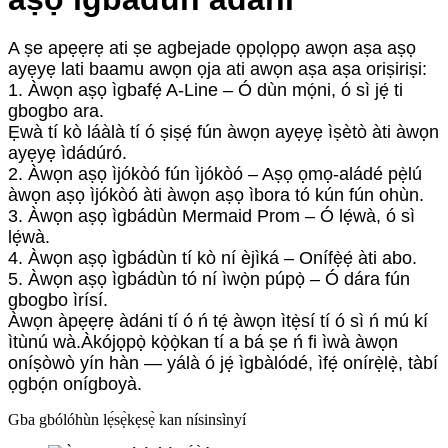
A ṣe apẹẹrẹ ati ṣe agbejade ọpọlọpọ awọn aṣa aṣọ
ayẹyẹ lati baamu awọn ọja ati awọn aṣa aṣa oriṣiriṣi:
1. Àwọn aṣọ ìgbafẹ́ A-Line – Ó dùn mọ́ni, ó sì jẹ́ ti
gbogbo ara.
Ẹwà tí kò láàlà tí ó ṣiṣẹ́ fún àwọn ayẹyẹ ìṣètò àti àwọn
ayẹyẹ ìdádúró.
2. Àwọn aṣọ ìjókòó fún ìjókòó – Aṣọ ọmọ-aládé pẹ̀lú
àwọn aṣọ ìjókòó àti àwọn aṣọ ìbora tó kún fún ohùn.
3. Àwọn aṣọ ìgbádùn Mermaid Prom – Ó lẹ́wà, ó sì
lẹ́wà.
4. Àwọn aṣọ ìgbádùn tí kò ní èjìká – Onífẹ̀ẹ́ àti abo.
5. Àwọn aṣọ ìgbádùn tó ní ìwọ̀n púpọ̀ – Ó dára fún
gbogbo ìrísí.
Àwọn àpẹẹrẹ àdáni tí ó ń tẹ́ àwọn ìtẹ̀sí tí ó sì ń mú kí
ìtùnú wà.
Àkójọpọ̀ kọ̀ọ̀kan tí a bá ṣe ń fi ìwà àwọn
oníṣòwò yín hàn — yálà ó jẹ́ ìgbàlódé, ìfẹ́ onírẹ̀lẹ̀, tàbí
ọgbọ́n onígboyà.
Gba gbólóhùn lẹ́sẹ̀kẹsẹ̀ kan nísinsìnyí