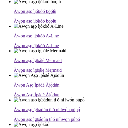
Àwọn aṣọ ìjókòó bọ́ọ̀lù
Àwọn aṣọ ìjókòó bọ́ọ̀lù
Àwọn aṣọ ìjókòó A-Line
Àwọn aṣọ ìjókòó A-Line
Àwọn aṣọ ìgbálẹ̀ Mermaid
Àwọn aṣọ ìgbálẹ̀ Mermaid
Àwọn Aṣọ Ìpàdé Àjọ̀dún
Àwọn Aṣọ Ìpàdé Àjọ̀dún
Àwọn aṣọ ìgbádùn tí ó ní ìwọ̀n púpọ̀
Àwọn aṣọ ìgbádùn tí ó ní ìwọ̀n púpọ̀