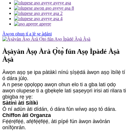
Àwọn ohun tí a lè ṣe àdáni
Àṣàyàn Àṣọ Àrà Ọ̀tọ̀ fún Aṣọ Ìpàdé Àṣà
Àṣà
Àwọn aṣọ ṣe ipa pàtàkì nínú ṣíṣẹ̀dá àwọn aṣọ ìbílẹ̀ tí
ó dára jùlọ.
A n pese ọpọlọpọ awọn ohun elo ti a gba lati ọdọ
awọn olupese ti a gbẹkẹle lati ṣaṣeyọri irisi ati rilara ti
gbigba rẹ yẹ:
Sàtínì àti Sílíkì
Ó ní adùn àti dídán, ó dára fún wíwọ aṣọ tó dára.
Chiffon àti Organza
Fẹ́ẹ́rẹ́fẹ́ẹ́, afẹ́fẹ́ẹ́fẹ́ẹ́, àti pípé fún àwọn àwòrán
onífọ́nrán.