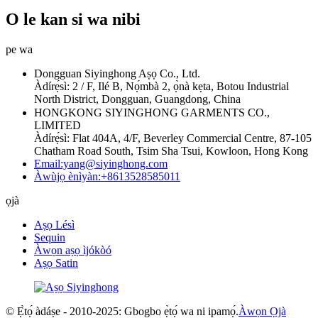
O le kan si wa nibi
pe wa
Dongguan Siyinghong Aṣọ Co., Ltd.
Àdírẹ́sì: 2 / F, Ilé B, Nọ́mbà 2, ọ̀nà kẹta, Botou Industrial
North District, Dongguan, Guangdong, China
HONGKONG SIYINGHONG GARMENTS CO.,
LIMITED
Àdírẹ́sì: Flat 404A, 4/F, Beverley Commercial Centre, 87-105
Chatham Road South, Tsim Sha Tsui, Kowloon, Hong Kong
Email:yang@siyinghong.com
Àwùjọ ènìyàn:+8613528585011
ọjà
Aṣọ Lésì
Sequin
Àwọn aṣọ ìjókòó
Aṣọ Satin
© Ẹ̀tọ́ àdáṣe - 2010-2025: Gbogbo ẹ̀tọ́ wa ni ipamọ́.
Àwọn Ọjà