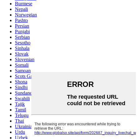
Burmese
Nepali
Norwegian
Pashto
Persian
Punjabi
Serbian
Sesotho
Sinhala
Slovak
Slovenian
Somali
Samoan
Scots Gaelic
Shona
Sindhi
Sundanese
Swahili
Tajik
Tamil
Telugu
Thai
Ukrainian
Urdu
Uzbek