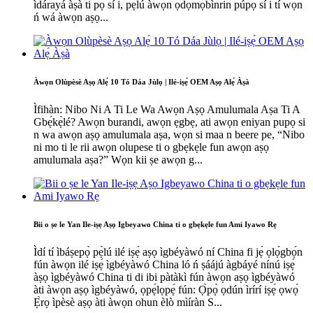
ìdárayá àṣà ti pọ̀ sí i, pẹ̀lú àwọn ọ̀dọ́mọbìnrin púpọ̀ sí i tí wọ́n
ń wá àwọn aṣọ...
Àwọn Olùpèsè Aṣọ Alẹ́ 10 Tó Dáa Jùlọ | Ilé-iṣẹ́ OEM Aṣọ Alẹ́ Àṣà
Ìfihàn: Nibo Ni A Ti Le Wa Awọn Aṣọ Amulumala Aṣa Ti A
Gbẹ́kẹ̀lé? Awọn burandi, awọn ẹgbẹ, ati awọn eniyan pupọ si
n wa awọn aṣọ amulumala aṣa, wọn si maa n beere pe, “Nibo
ni mo ti le rii awọn olupese ti o gbẹkẹle fun awọn aṣọ
amulumala aṣa?” Wọn kii ṣe awọn g...
Bii o ṣe le Yan Ile-iṣẹ Aṣọ Igbeyawo China ti o gbẹkẹle fun Ami Iyawo Rẹ
Ìdí tí ìbáṣepọ̀ pẹ̀lú ilé iṣẹ́ aṣọ ìgbéyàwó ní China fi jẹ́ ọlọ́gbọ́n
fún àwọn ilé iṣẹ́ ìgbéyàwó China ló ń ṣáájú àgbáyé nínú iṣẹ́
àṣọ ìgbéyàwó China ti di ibi pàtàkì fún àwọn aṣọ ìgbéyàwó
àti àwọn aṣọ ìgbéyàwó, ọpẹ́lọpẹ́ fún: Ọ̀pọ̀ ọdún ìrírí iṣẹ́ ọwọ́
Ẹ̀rọ ìpèsè aṣọ àti àwọn ohun èlò mìíràn S...