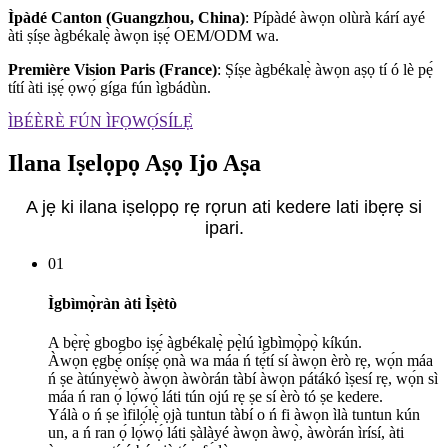
Ìpàdé Canton (Guangzhou, China)
: Pípàdé àwọn olùrà kárí ayé
àti ṣíṣe àgbékalẹ̀ àwọn iṣẹ́ OEM/ODM wa.
Première Vision Paris (France)
: Ṣíṣe àgbékalẹ̀ àwọn aṣọ tí ó lè pẹ́
títí àti iṣẹ́ ọwọ́ gíga fún ìgbádùn.
ÌBÉÈRÈ FÚN ÌFỌWỌ́SÍLẸ̀
Ilana Iṣelọpọ Aṣọ Ijo Aṣa
A jẹ ki ilana iṣelọpọ rẹ rọrun ati kedere lati ibẹrẹ si
ipari.
01
Ìgbìmọ̀ràn àti Ìṣètò
A bẹ̀rẹ̀ gbogbo iṣẹ́ àgbékalẹ̀ pẹ̀lú ìgbìmọ̀pọ̀ kíkún.
Àwọn ẹgbẹ́ oníṣẹ́ ọnà wa máa ń tẹ́tí sí àwọn èrò rẹ, wọ́n máa
ń ṣe àtúnyẹ̀wò àwọn àwòrán tàbí àwọn pátákó ìṣesí rẹ, wọ́n sì
máa ń ran ọ́ lọ́wọ́ láti tún ojú rẹ ṣe sí èrò tó ṣe kedere.
Yálà o ń ṣe ìfilọ́lẹ̀ ọjà tuntun tàbí o ń fi àwọn ìlà tuntun kún
un, a ń ran ọ́ lọ́wọ́ láti ṣàlàyé àwọn àwọ̀, àwòrán ìrísí, àti