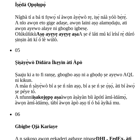
Ìṣẹ̀dá Ọpọlọpọ̀
Nígbà tí a bá ti fọwọ́ sí àwọn àyẹ̀wò rẹ, iṣẹ́ náà yóò bẹ̀rẹ̀.
A nlo awọn eto gige adaṣe, awọn laini aṣọ alamọdaju, ati
awọn ayewo alaye ni gbogbo igbesẹ.
Olúkúlùkù
Aṣọ ayẹyẹ ayẹyẹ aṣa
A ṣe é láti mú kí ìrísí rẹ̀ dúró
ṣinṣin àti kí ó lè wúlò.
05
Ṣíṣàyẹ̀wò Dídára Ìkẹyìn àti Àpò
Ṣaaju ki a to fi ranṣẹ, gbogbo aṣọ ni a gbọdọ ṣe ayẹwo AQL
ni kikun.
A máa ń ṣàyẹ̀wò bí a ṣe ń rán aṣọ, bí a ṣe ń ṣe ọ̀ṣọ́, àti bí àwọ̀
ṣe péye tó.
A nfunni
iṣakojọpọ aṣa
àwọn àṣàyàn bíi àpótí àmì-ìdámọ̀,
àwọn àmì-ìdámọ̀, tàbí àwọn àpò aṣọ tí ó bá àyíká mu.
06
Gbigbe Ọjà Kariaye
A n ṣakoso awọn eekaderi agbaye nipasẹ
DHL, FedEx, àti