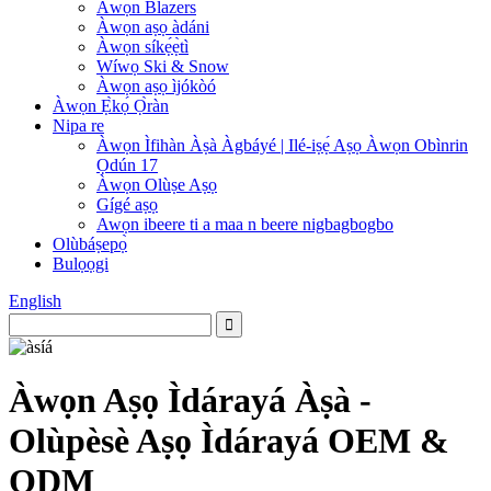
Àwọn Blazers
Àwọn aṣọ àdáni
Àwọn síkẹ́ẹ̀tì
Wíwọ Ski & Snow
Àwọn aṣọ ìjókòó
Àwọn Ẹ̀kọ́ Ọ̀ràn
Nipa re
Àwọn Ìfihàn Àṣà Àgbáyé | Ilé-iṣẹ́ Aṣọ Àwọn Obìnrin
Ọdún 17
Àwọn Olùṣe Aṣọ
Gígé aṣọ
Awọn ibeere ti a maa n beere nigbagbogbo
Olùbáṣepọ̀
Bulọọgi
English
Àwọn Aṣọ Ìdárayá Àṣà -
Olùpèsè Aṣọ Ìdárayá OEM &
ODM