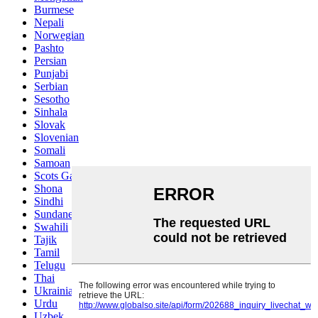
Burmese
Nepali
Norwegian
Pashto
Persian
Punjabi
Serbian
Sesotho
Sinhala
Slovak
Slovenian
Somali
Samoan
Scots Gaelic
Shona
Sindhi
Sundanese
Swahili
Tajik
Tamil
Telugu
Thai
Ukrainian
Urdu
Uzbek