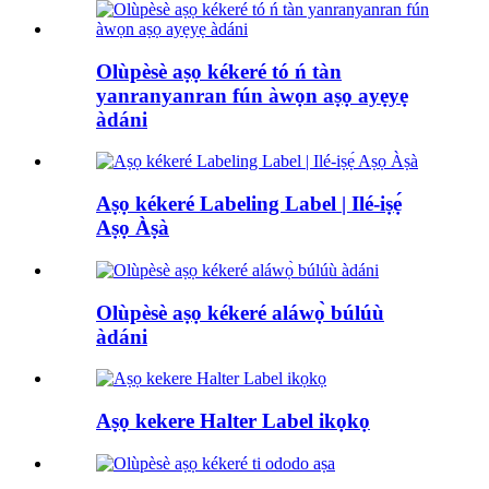
Olùpèsè aṣọ kékeré tó ń tàn
yanranyanran fún àwọn aṣọ ayẹyẹ
àdáni
Aṣọ kékeré Labeling Label | Ilé-iṣẹ́
Aṣọ Àṣà
Olùpèsè aṣọ kékeré aláwọ̀ búlúù
àdáni
Aṣọ kekere Halter Label ikọkọ