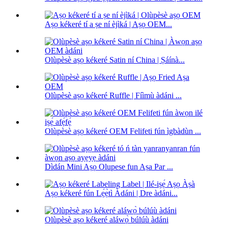
Aṣọ kékeré tí a ṣe ní èjìká | Aṣọ OEM...
Olùpèsè aṣọ kékeré Satin ní China | Ṣáínà...
Olùpèsè aṣọ kékeré Ruffle | Fíìmù àdáni ...
Olùpèsè aṣọ kékeré OEM Felifeti fún ìgbàdùn ...
Dìdán Mini Aṣọ Olupese fun Aṣa Par ...
Aṣọ kékeré fún Lẹ́ẹ̀tì Àdáni | Dre àdáni...
Olùpèsè aṣọ kékeré aláwọ̀ búlúù àdáni