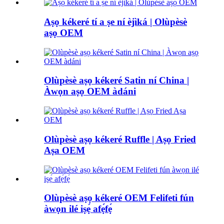
Aṣọ kékeré tí a ṣe ní èjìká | Olùpèsè
aṣọ OEM
Olùpèsè aṣọ kékeré Satin ní China |
Àwọn aṣọ OEM àdáni
Olùpèsè aṣọ kékeré Ruffle | Aṣọ Fried
Aṣa OEM
Olùpèsè aṣọ kékeré OEM Felifeti fún
àwọn ilé iṣẹ́ afẹ́fẹ́