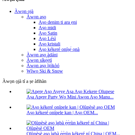
Àwọn ọjà
Àwọn aṣọ
Aṣọ denim ti ara ẹni
Aṣọ midi
Aṣọ Satin
Aṣọ Lésì
Aṣọ kristali
Aṣọ kékeré oníṣẹ́ ọnà
Àwọn aṣọ àdáni
Àwọn síkẹ́ẹ̀tì
Àwọn aṣọ ìjókòó
Wíwọ Ski & Snow
Àwọn ọjà tí a ṣe àfihàn
Aṣa Apẹrẹ Party Wọ Mini Awọn Aṣọ Manu...
Aṣọ kékeré onípele kan | Aṣọ OEM...
Olùpèsè aṣọ ìgbà ẹ̀ẹ̀rùn kékeré ní China | OEM...