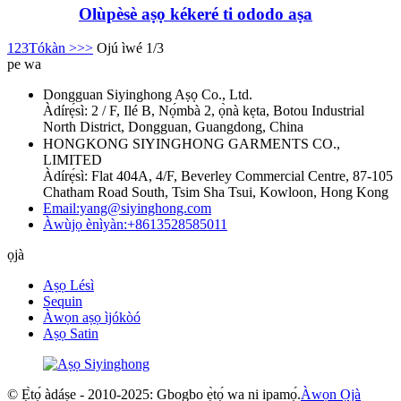
Olùpèsè aṣọ kékeré ti ododo aṣa
1
2
3
Tókàn >
>>
Ojú ìwé 1/3
pe wa
Dongguan Siyinghong Aṣọ Co., Ltd.
Àdírẹ́sì: 2 / F, Ilé B, Nọ́mbà 2, ọ̀nà kẹta, Botou Industrial
North District, Dongguan, Guangdong, China
HONGKONG SIYINGHONG GARMENTS CO.,
LIMITED
Àdírẹ́sì: Flat 404A, 4/F, Beverley Commercial Centre, 87-105
Chatham Road South, Tsim Sha Tsui, Kowloon, Hong Kong
Email:yang@siyinghong.com
Àwùjọ ènìyàn:+8613528585011
ọjà
Aṣọ Lésì
Sequin
Àwọn aṣọ ìjókòó
Aṣọ Satin
© Ẹ̀tọ́ àdáṣe - 2010-2025: Gbogbo ẹ̀tọ́ wa ni ipamọ́.
Àwọn Ọjà