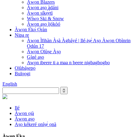
Àwọn Blazers
Àwọn aṣọ àdáni
Àwọn síkẹ́ẹ̀tì
Wíwọ Ski & Snow
Àwọn aṣọ ìjókòó
Àwọn Ẹ̀kọ́ Ọ̀ràn
Nipa re
Àwọn Ìfihàn Àṣà Àgbáyé | Ilé-iṣẹ́ Aṣọ Àwọn Obìnrin
Ọdún 17
Àwọn Olùṣe Àṣọ
Gígé aṣọ
Awọn ibeere ti a maa n beere nigbagbogbo
Olùbáṣepọ̀
Bulọọgi
English
Ilé
Àwọn ọjà
Àwọn aṣọ
Aṣọ kékeré oníṣẹ́ ọnà
Àwọn Ẹ̀ka