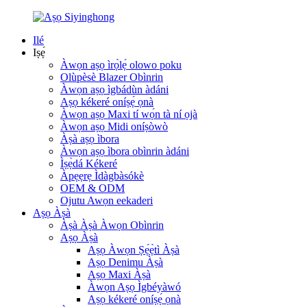
Ilé
Iṣẹ́
Àwọn aṣọ ìrọ̀lẹ́ olowo poku
Olùpèsè Blazer Obìnrin
Àwọn aṣọ ìgbádùn àdáni
Aṣọ kékeré oníṣẹ́ ọnà
Àwọn aṣọ Maxi tí wọ́n tà ní ọjà
Àwọn aṣọ Midi oníṣòwò
Àṣà aṣọ ìbora
Àwọn aṣọ ìbora obìnrin àdáni
Ìṣẹ̀dá Kékeré
Àpẹẹrẹ Ìdàgbàsókè
OEM & ODM
Ojutu Awọn eekaderi
Aṣọ Àṣà
Àṣà Àṣà Àwọn Obìnrin
Aṣọ Àṣà
Aṣọ Àwọn Ṣẹ́ẹ̀tì Àṣà
Aṣọ Denimu Àṣà
Aṣọ Maxi Àṣà
Àwọn Aṣọ Ìgbéyàwó
Aṣọ kékeré oníṣẹ́ ọnà