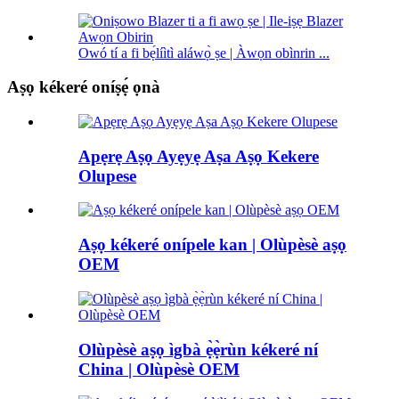
Owó tí a fi bẹ́líìtì aláwọ̀ ṣe | Àwọn obìnrin ...
Aṣọ kékeré oníṣẹ́ ọnà
Apẹrẹ Aṣọ Ayẹyẹ Aṣa Aṣọ Kekere
Olupese
Aṣọ kékeré onípele kan | Olùpèsè aṣọ
OEM
Olùpèsè aṣọ ìgbà ẹ̀ẹ̀rùn kékeré ní
China | Olùpèsè OEM