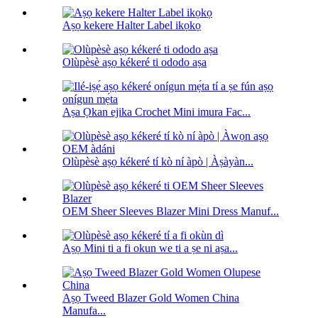
Aṣọ kekere Halter Label ikọkọ
Olùpèsè aṣọ kékeré ti ododo aṣa
Aṣa Ọkan ejika Crochet Mini imura Fac...
Olùpèsè aṣọ kékeré tí kò ní àpò | Àṣàyàn...
OEM Sheer Sleeves Blazer Mini Dress Manuf...
Aṣọ Mini ti a fi okun we ti a ṣe ni aṣa...
Aṣọ Tweed Blazer Gold Women China
Manufa...