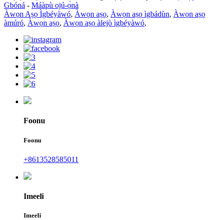
Gbóná
-
Máàpù ojú-ọ̀nà
Àwọn Aṣọ Ìgbéyàwó
,
Àwọn aṣọ
,
Àwọn aṣọ ìgbádùn
,
Àwọn aṣọ
àmúró
,
Àwọn aṣọ
,
Àwọn aṣọ àlejò ìgbéyàwó
,
Foonu
Foonu
+8613528585011
Imeeli
Imeeli