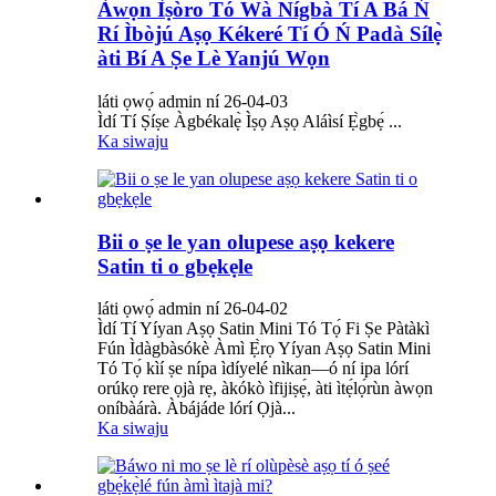
Àwọn Ìṣòro Tó Wà Nígbà Tí A Bá Ń
Rí Ìbòjú Aṣọ Kékeré Tí Ó Ń Padà Sílẹ̀
àti Bí A Ṣe Lè Yanjú Wọn
láti ọwọ́ admin ní 26-04-03
Ìdí Tí Ṣíṣe Àgbékalẹ̀ Ìṣọ Aṣọ Aláìsí Ẹ̀gbẹ́ ...
Ka siwaju
Bii o ṣe le yan olupese aṣọ kekere
Satin ti o gbẹkẹle
láti ọwọ́ admin ní 26-04-02
Ìdí Tí Yíyan Aṣọ Satin Mini Tó Tọ́ Fi Ṣe Pàtàkì
Fún Ìdàgbàsókè Àmì Ẹ̀rọ Yíyan Aṣọ Satin Mini
Tó Tọ́ kìí ṣe nípa ìdíyelé nìkan—ó ní ipa lórí
orúkọ rere ọjà rẹ, àkókò ìfijiṣẹ́, àti ìtẹ́lọ́rùn àwọn
oníbàárà. Àbájáde lórí Ọjà...
Ka siwaju