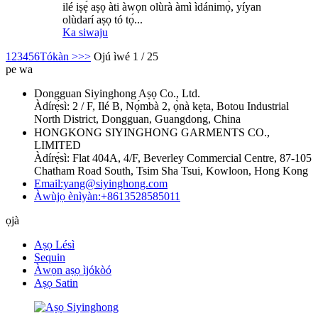
ilé iṣẹ́ aṣọ àti àwọn olùrà àmì ìdánimọ̀, yíyan
olùdarí aṣọ tó tọ́...
Ka siwaju
1
2
3
4
5
6
Tókàn >
>>
Ojú ìwé 1 / 25
pe wa
Dongguan Siyinghong Aṣọ Co., Ltd.
Àdírẹ́sì: 2 / F, Ilé B, Nọ́mbà 2, ọ̀nà kẹta, Botou Industrial
North District, Dongguan, Guangdong, China
HONGKONG SIYINGHONG GARMENTS CO.,
LIMITED
Àdírẹ́sì: Flat 404A, 4/F, Beverley Commercial Centre, 87-105
Chatham Road South, Tsim Sha Tsui, Kowloon, Hong Kong
Email:yang@siyinghong.com
Àwùjọ ènìyàn:+8613528585011
ọjà
Aṣọ Lésì
Sequin
Àwọn aṣọ ìjókòó
Aṣọ Satin