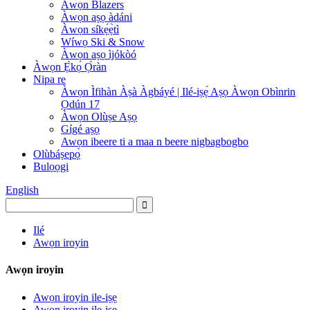
Àwọn Blazers
Àwọn aṣọ àdáni
Àwọn síkẹ́ẹ̀tì
Wíwọ Ski & Snow
Àwọn aṣọ ìjókòó
Àwọn Ẹ̀kọ́ Ọ̀ràn
Nipa re
Àwọn Ìfihàn Àṣà Àgbáyé | Ilé-iṣẹ́ Aṣọ Àwọn Obìnrin
Ọdún 17
Àwọn Olùṣe Aṣọ
Gígé aṣọ
Awọn ibeere ti a maa n beere nigbagbogbo
Olùbáṣepọ̀
Bulọọgi
English
Ilé
Awọn iroyin
Awọn iroyin
Awọn iroyin ile-iṣẹ
Awọn iroyin ile-iṣẹ