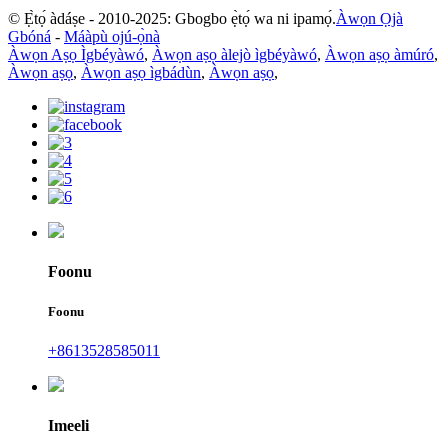
© Ẹ̀tọ́ àdáṣe - 2010-2025: Gbogbo ẹ̀tọ́ wa ni ipamọ́.
Àwọn Ọjà
Gbóná
-
Máàpù ojú-ọ̀nà
Àwọn Aṣọ Ìgbéyàwó
,
Àwọn aṣọ àlejò ìgbéyàwó
,
Àwọn aṣọ àmúró
,
Àwọn aṣọ
,
Àwọn aṣọ ìgbádùn
,
Àwọn aṣọ
,
Foonu
Foonu
+8613528585011
Imeeli