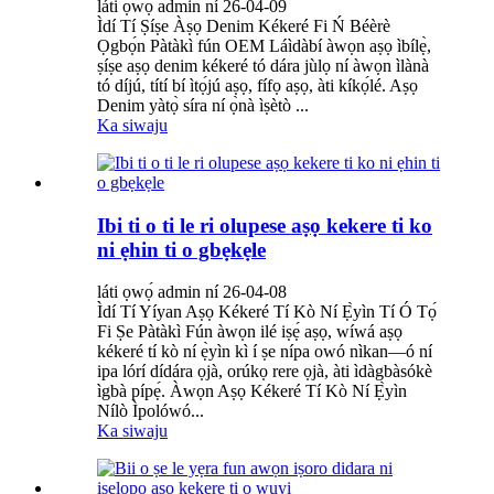
láti ọwọ́ admin ní 26-04-09
Ìdí Tí Ṣíṣe Àṣọ Denim Kékeré Fi Ń Béèrè
Ọgbọ́n Pàtàkì fún OEM Láìdàbí àwọn aṣọ ìbílẹ̀,
ṣíṣe aṣọ denim kékeré tó dára jùlọ ní àwọn ìlànà
tó díjú, títí bí ìtọ́jú aṣọ, fífọ aṣọ, àti kíkọ́lé. Aṣọ
Denim yàtọ̀ síra ní ọ̀nà ìṣètò ...
Ka siwaju
Ibi ti o ti le ri olupese aṣọ kekere ti ko
ni ẹhin ti o gbẹkẹle
láti ọwọ́ admin ní 26-04-08
Ìdí Tí Yíyan Aṣọ Kékeré Tí Kò Ní Ẹ̀yìn Tí Ó Tọ́
Fi Ṣe Pàtàkì Fún àwọn ilé iṣẹ́ aṣọ, wíwá aṣọ
kékeré tí kò ní ẹ̀yìn kì í ṣe nípa owó nìkan—ó ní
ipa lórí dídára ọjà, orúkọ rere ọjà, àti ìdàgbàsókè
ìgbà pípẹ́. Àwọn Aṣọ Kékeré Tí Kò Ní Ẹ̀yìn
Nílò Ìpolówó...
Ka siwaju