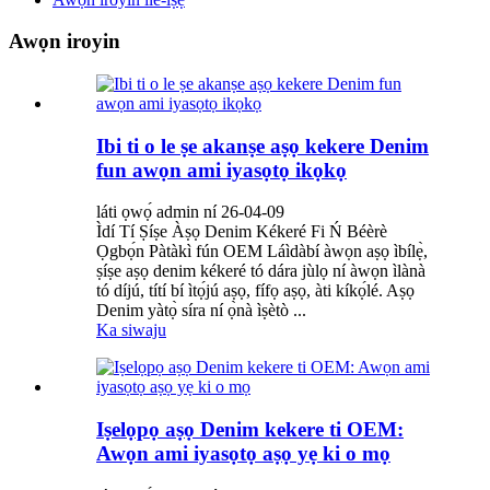
Awọn iroyin
Ibi ti o le ṣe akanṣe aṣọ kekere Denim
fun awọn ami iyasọtọ ikọkọ
láti ọwọ́ admin ní 26-04-09
Ìdí Tí Ṣíṣe Àṣọ Denim Kékeré Fi Ń Béèrè
Ọgbọ́n Pàtàkì fún OEM Láìdàbí àwọn aṣọ ìbílẹ̀,
ṣíṣe aṣọ denim kékeré tó dára jùlọ ní àwọn ìlànà
tó díjú, títí bí ìtọ́jú aṣọ, fífọ aṣọ, àti kíkọ́lé. Aṣọ
Denim yàtọ̀ síra ní ọ̀nà ìṣètò ...
Ka siwaju
Iṣelọpọ aṣọ Denim kekere ti OEM:
Awọn ami iyasọtọ aṣọ yẹ ki o mọ