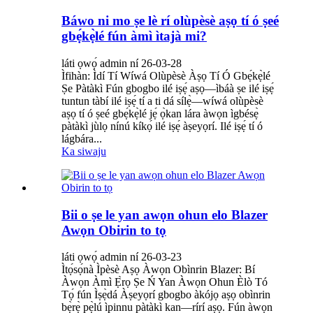
Báwo ni mo ṣe lè rí olùpèsè aṣọ tí ó ṣeé
gbẹ́kẹ̀lé fún àmì ìtajà mi?
láti ọwọ́ admin ní 26-03-28
Ìfihàn: Ìdí Tí Wíwá Olùpèsè Àṣọ Tí Ó Gbẹ́kẹ̀lé
Ṣe Pàtàkì Fún gbogbo ilé iṣẹ́ aṣọ—ìbáà ṣe ilé iṣẹ́
tuntun tàbí ilé iṣẹ́ tí a ti dá sílẹ̀—wíwá olùpèsè
aṣọ tí ó ṣeé gbẹ́kẹ̀lé jẹ́ ọ̀kan lára ​​​​àwọn ìgbésẹ̀
pàtàkì jùlọ nínú kíkọ́ ilé iṣẹ́ àṣeyọrí. Ilé iṣẹ́ tí ó
lágbára...
Ka siwaju
Bii o ṣe le yan awọn ohun elo Blazer
Awọn Obirin to tọ
láti ọwọ́ admin ní 26-03-23
Ìtọ́sọ́nà Ìpèsè Aṣọ Àwọn Obìnrin Blazer: Bí
Àwọn Àmì Ẹ̀rọ Ṣe Ń Yan Àwọn Ohun Èlò Tó
Tọ́ fún Ìṣẹ̀dá Àṣeyọrí gbogbo àkójọ aṣọ obìnrin
bẹ̀rẹ̀ pẹ̀lú ìpinnu pàtàkì kan—rírí aṣọ. Fún àwọn