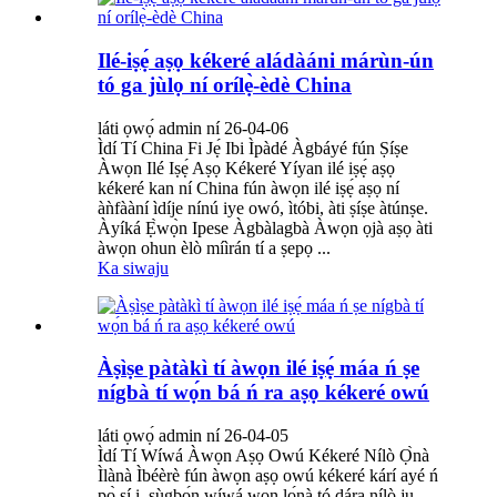
Ilé-iṣẹ́ aṣọ kékeré aládàáni márùn-ún
tó ga jùlọ ní orílẹ̀-èdè China
láti ọwọ́ admin ní 26-04-06
Ìdí Tí China Fi Jẹ́ Ibi Ìpàdé Àgbáyé fún Ṣíṣe
Àwọn Ilé Iṣẹ́ Aṣọ Kékeré Yíyan ilé iṣẹ́ aṣọ
kékeré kan ní China fún àwọn ilé iṣẹ́ aṣọ ní
àǹfààní ìdíje nínú iye owó, ìtóbi, àti ṣíṣe àtúnṣe.
Àyíká Ẹ̀wọ̀n Ipese Àgbàlagbà Àwọn ọjà aṣọ àti
àwọn ohun èlò míìrán tí a ṣepọ ...
Ka siwaju
Àṣìṣe pàtàkì tí àwọn ilé iṣẹ́ máa ń ṣe
nígbà tí wọ́n bá ń ra aṣọ kékeré owú
láti ọwọ́ admin ní 26-04-05
Ìdí Tí Wíwá Àwọn Aṣọ Owú Kékeré Nílò Ọ̀nà
Ìlànà Ìbéèrè fún àwọn aṣọ owú kékeré kárí ayé ń
pọ̀ sí i, ṣùgbọ́n wíwá wọn lọ́nà tó dára nílò ju