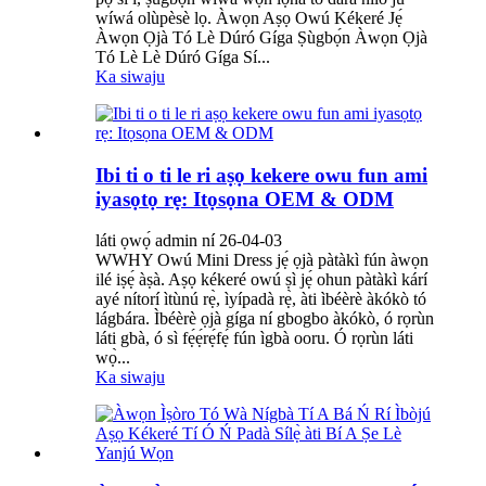
wíwá olùpèsè lọ. Àwọn Aṣọ Owú Kékeré Jẹ́
Àwọn Ọjà Tó Lè Dúró Gíga Ṣùgbọ́n Àwọn Ọjà
Tó Lè Lè Dúró Gíga Sí...
Ka siwaju
Ibi ti o ti le ri aṣọ kekere owu fun ami
iyasọtọ rẹ: Itọsọna OEM & ODM
láti ọwọ́ admin ní 26-04-03
WWHY Owú Mini Dress jẹ́ ọjà pàtàkì fún àwọn
ilé iṣẹ́ àṣà. Aṣọ kékeré owú ṣì jẹ́ ohun pàtàkì kárí
ayé nítorí ìtùnú rẹ̀, ìyípadà rẹ̀, àti ìbéèrè àkókò tó
lágbára. Ìbéèrè ọjà gíga ní gbogbo àkókò, ó rọrùn
láti gbà, ó sì fẹ́ẹ́rẹ́fẹ́ fún ìgbà ooru. Ó rọrùn láti
wọ̀...
Ka siwaju