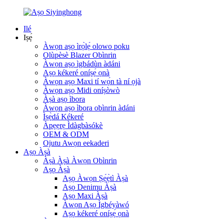
Ilé
Iṣẹ́
Àwọn aṣọ ìrọ̀lẹ́ olowo poku
Olùpèsè Blazer Obìnrin
Àwọn aṣọ ìgbádùn àdáni
Aṣọ kékeré oníṣẹ́ ọnà
Àwọn aṣọ Maxi tí wọ́n tà ní ọjà
Àwọn aṣọ Midi oníṣòwò
Àṣà aṣọ ìbora
Àwọn aṣọ ìbora obìnrin àdáni
Ìṣẹ̀dá Kékeré
Àpẹẹrẹ Ìdàgbàsókè
OEM & ODM
Ojutu Awọn eekaderi
Aṣọ Àṣà
Àṣà Àṣà Àwọn Obìnrin
Aṣọ Àṣà
Aṣọ Àwọn Ṣẹ́ẹ̀tì Àṣà
Aṣọ Denimu Àṣà
Aṣọ Maxi Àṣà
Àwọn Aṣọ Ìgbéyàwó
Aṣọ kékeré oníṣẹ́ ọnà