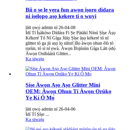
Bii o ṣe le yẹra fun awọn iṣoro didara
ni iṣelọpọ aṣọ kekere ti o wuyi
láti ọwọ́ admin ní 26-04-08
Ìdí Tí Ìṣàkóso Dídára Fi Ṣe Pàtàkì Nínú Ṣíṣe Àṣọ
Kékeré Tó Ní Gíga Jùlọ Ṣíṣe àṣọ kékeré tó ní
glitter tó ga jù aṣọ lọ nítorí lílo àwọn ohun èlò tó
rọrùn, tó sì ní ẹwà. Àwọn Ìfojúsùn Gíga Láti ọ̀dọ̀
Àwọn Oníbàárà Glitter...
Ka siwaju
Ṣíṣe Àwọn Aṣọ Aṣọ Glitter Mini
OEM: Àwọn Ohun Tí Àwọn Orúkọ
Yẹ Kí Ó Mọ̀
láti ọwọ́ admin ní 26-04-06
Ìdí Tí Ṣíṣe ...
Ka siwaju