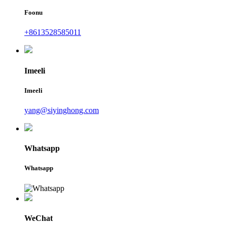
Foonu
+8613528585011
Imeeli
Imeeli
yang@siyinghong.com
Whatsapp
Whatsapp
WeChat