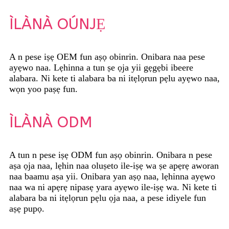
ÌLÀNÀ OÚNJẸ
A n pese iṣẹ OEM fun aṣọ obinrin. Onibara naa pese
ayẹwo naa. Lẹhinna a tun ṣe ọja yii gẹgẹbi ibeere
alabara. Ni kete ti alabara ba ni itẹlọrun pẹlu ayẹwo naa,
wọn yoo paṣẹ fun.
ÌLÀNÀ ODM
A tun n pese iṣẹ ODM fun aṣọ obinrin. Onibara n pese
aṣa ọja naa, lẹhin naa oluṣeto ile-iṣẹ wa ṣe apẹrẹ aworan
naa baamu aṣa yii. Onibara yan aṣọ naa, lẹhinna ayẹwo
naa wa ni apẹrẹ nipasẹ yara ayẹwo ile-iṣẹ wa. Ni kete ti
alabara ba ni itẹlọrun pẹlu ọja naa, a pese idiyele fun
aṣẹ pupọ.