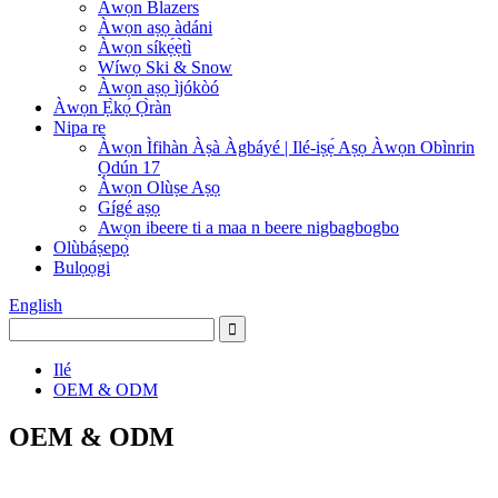
Àwọn Blazers
Àwọn aṣọ àdáni
Àwọn síkẹ́ẹ̀tì
Wíwọ Ski & Snow
Àwọn aṣọ ìjókòó
Àwọn Ẹ̀kọ́ Ọ̀ràn
Nipa re
Àwọn Ìfihàn Àṣà Àgbáyé | Ilé-iṣẹ́ Aṣọ Àwọn Obìnrin
Ọdún 17
Àwọn Olùṣe Aṣọ
Gígé aṣọ
Awọn ibeere ti a maa n beere nigbagbogbo
Olùbáṣepọ̀
Bulọọgi
English
Ilé
OEM & ODM
OEM & ODM