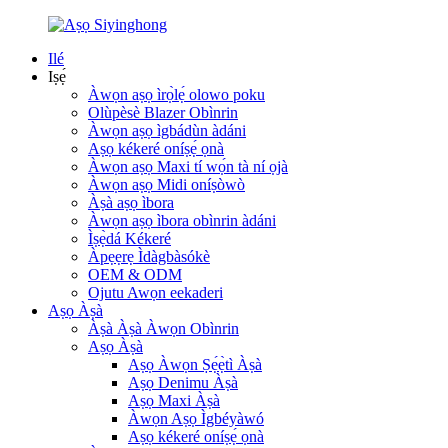
Ilé
Iṣẹ́
Àwọn aṣọ ìrọ̀lẹ́ olowo poku
Olùpèsè Blazer Obìnrin
Àwọn aṣọ ìgbádùn àdáni
Aṣọ kékeré oníṣẹ́ ọnà
Àwọn aṣọ Maxi tí wọ́n tà ní ọjà
Àwọn aṣọ Midi oníṣòwò
Àṣà aṣọ ìbora
Àwọn aṣọ ìbora obìnrin àdáni
Ìṣẹ̀dá Kékeré
Àpẹẹrẹ Ìdàgbàsókè
OEM & ODM
Ojutu Awọn eekaderi
Aṣọ Àṣà
Àṣà Àṣà Àwọn Obìnrin
Aṣọ Àṣà
Aṣọ Àwọn Ṣẹ́ẹ̀tì Àṣà
Aṣọ Denimu Àṣà
Aṣọ Maxi Àṣà
Àwọn Aṣọ Ìgbéyàwó
Aṣọ kékeré oníṣẹ́ ọnà