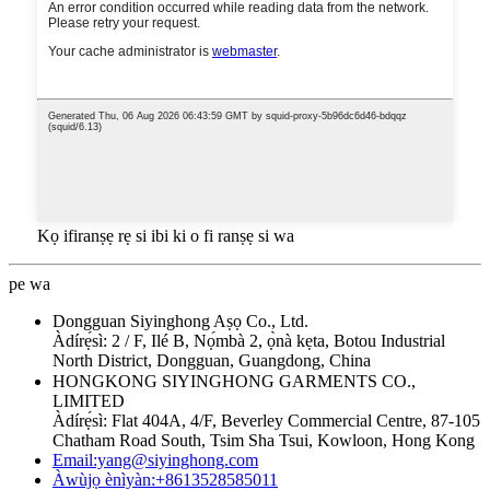
Kọ ifiranṣẹ rẹ si ibi ki o fi ranṣẹ si wa
pe wa
Dongguan Siyinghong Aṣọ Co., Ltd.
Àdírẹ́sì: 2 / F, Ilé B, Nọ́mbà 2, ọ̀nà kẹta, Botou Industrial
North District, Dongguan, Guangdong, China
HONGKONG SIYINGHONG GARMENTS CO.,
LIMITED
Àdírẹ́sì: Flat 404A, 4/F, Beverley Commercial Centre, 87-105
Chatham Road South, Tsim Sha Tsui, Kowloon, Hong Kong
Email:yang@siyinghong.com
Àwùjọ ènìyàn:+8613528585011