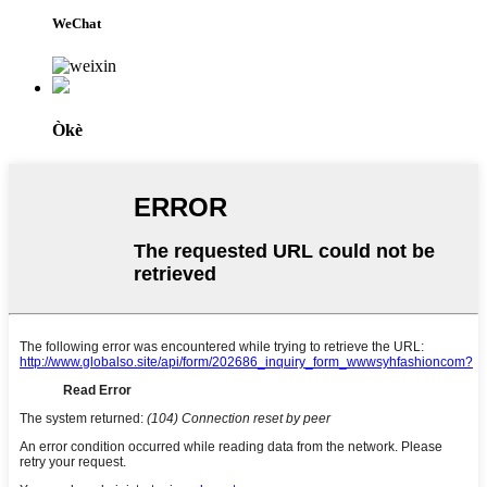
WeChat
Òkè