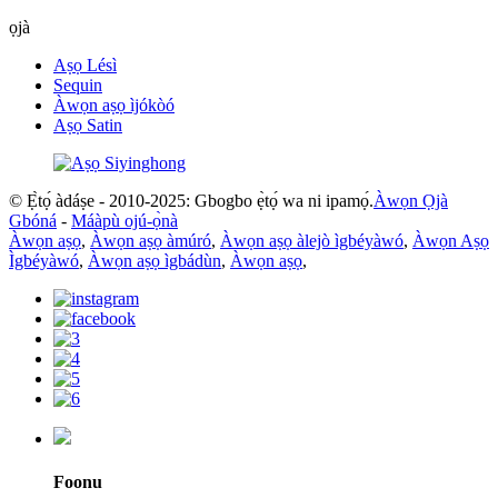
ọjà
Aṣọ Lésì
Sequin
Àwọn aṣọ ìjókòó
Aṣọ Satin
© Ẹ̀tọ́ àdáṣe - 2010-2025: Gbogbo ẹ̀tọ́ wa ni ipamọ́.
Àwọn Ọjà
Gbóná
-
Máàpù ojú-ọ̀nà
Àwọn aṣọ
,
Àwọn aṣọ àmúró
,
Àwọn aṣọ àlejò ìgbéyàwó
,
Àwọn Aṣọ
Ìgbéyàwó
,
Àwọn aṣọ ìgbádùn
,
Àwọn aṣọ
,
Foonu