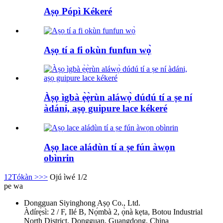
Aṣọ Pópì Kékeré
Aṣọ tí a fi okùn funfun wọ̀
Àṣọ ìgbà ẹ̀ẹ̀rùn aláwọ̀ dúdú tí a ṣe ní
àdáni, aṣọ guipure lace kékeré
Aṣọ lace aládùn tí a ṣe fún àwọn
obìnrin
1
2
Tókàn >
>>
Ojú ìwé 1/2
pe wa
Dongguan Siyinghong Aṣọ Co., Ltd.
Àdírẹ́sì: 2 / F, Ilé B, Nọ́mbà 2, ọ̀nà kẹta, Botou Industrial
North District, Dongguan, Guangdong, China