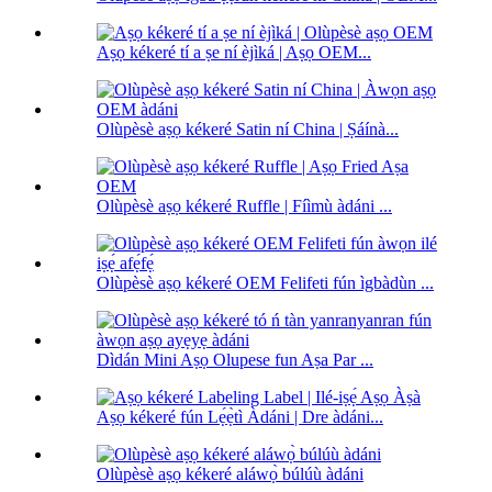
Aṣọ kékeré tí a ṣe ní èjìká | Aṣọ OEM...
Olùpèsè aṣọ kékeré Satin ní China | Ṣáínà...
Olùpèsè aṣọ kékeré Ruffle | Fíìmù àdáni ...
Olùpèsè aṣọ kékeré OEM Felifeti fún ìgbàdùn ...
Dìdán Mini Aṣọ Olupese fun Aṣa Par ...
Aṣọ kékeré fún Lẹ́ẹ̀tì Àdáni | Dre àdáni...
Olùpèsè aṣọ kékeré aláwọ̀ búlúù àdáni