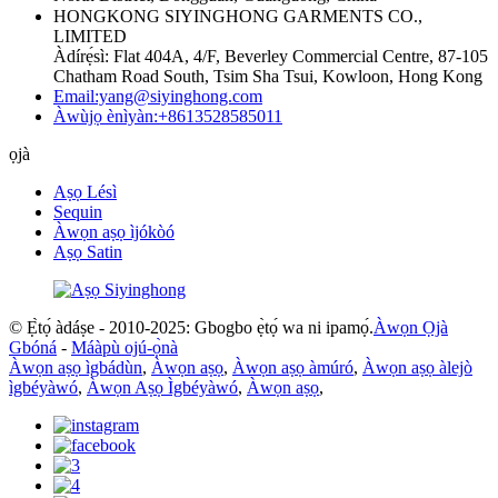
HONGKONG SIYINGHONG GARMENTS CO.,
LIMITED
Àdírẹ́sì: Flat 404A, 4/F, Beverley Commercial Centre, 87-105
Chatham Road South, Tsim Sha Tsui, Kowloon, Hong Kong
Email:yang@siyinghong.com
Àwùjọ ènìyàn:+8613528585011
ọjà
Aṣọ Lésì
Sequin
Àwọn aṣọ ìjókòó
Aṣọ Satin
© Ẹ̀tọ́ àdáṣe - 2010-2025: Gbogbo ẹ̀tọ́ wa ni ipamọ́.
Àwọn Ọjà
Gbóná
-
Máàpù ojú-ọ̀nà
Àwọn aṣọ ìgbádùn
,
Àwọn aṣọ
,
Àwọn aṣọ àmúró
,
Àwọn aṣọ àlejò
ìgbéyàwó
,
Àwọn Aṣọ Ìgbéyàwó
,
Àwọn aṣọ
,