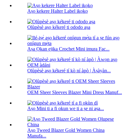
Aṣọ kekere Halter Label ikọkọ
Olùpèsè aṣọ kékeré ti ododo aṣa
Aṣa Ọkan ejika Crochet Mini imura Fac...
Olùpèsè aṣọ kékeré tí kò ní àpò | Àṣàyàn...
OEM Sheer Sleeves Blazer Mini Dress Manuf...
Aṣọ Mini ti a fi okun we ti a ṣe ni aṣa...
Aṣọ Tweed Blazer Gold Women China
Manufa...