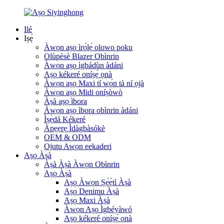
Ilé
Iṣẹ́
Àwọn aṣọ ìrọ̀lẹ́ olowo poku
Olùpèsè Blazer Obìnrin
Àwọn aṣọ ìgbádùn àdáni
Aṣọ kékeré oníṣẹ́ ọnà
Àwọn aṣọ Maxi tí wọ́n tà ní ọjà
Àwọn aṣọ Midi oníṣòwò
Àṣà aṣọ ìbora
Àwọn aṣọ ìbora obìnrin àdáni
Ìṣẹ̀dá Kékeré
Àpẹẹrẹ Ìdàgbàsókè
OEM & ODM
Ojutu Awọn eekaderi
Aṣọ Àṣà
Àṣà Àṣà Àwọn Obìnrin
Aṣọ Àṣà
Aṣọ Àwọn Ṣẹ́ẹ̀tì Àṣà
Aṣọ Denimu Àṣà
Aṣọ Maxi Àṣà
Àwọn Aṣọ Ìgbéyàwó
Aṣọ kékeré oníṣẹ́ ọnà