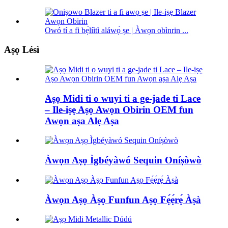
Owó tí a fi bẹ́líìtì aláwọ̀ ṣe | Àwọn obìnrin ...
Aṣọ Lésì
Aṣọ Midi ti o wuyi ti a ge-jade ti Lace
– Ile-iṣẹ Aṣọ Awọn Obirin OEM fun
Awọn aṣa Alẹ Aṣa
Àwọn Aṣọ Ìgbéyàwó Sequin Oníṣòwò
Àwọn Aṣọ Àṣọ Funfun Aṣọ Fẹ́ẹ́rẹ́ Àṣà