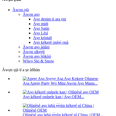
Àwọn ọjà
Àwọn aṣọ
Aṣọ denim ti ara ẹni
Aṣọ midi
Aṣọ Satin
Aṣọ Lésì
Aṣọ kristali
Aṣọ kékeré oníṣẹ́ ọnà
Àwọn aṣọ àdáni
Àwọn síkẹ́ẹ̀tì
Àwọn aṣọ ìjókòó
Wíwọ Ski & Snow
Àwọn ọjà tí a ṣe àfihàn
Aṣa Apẹrẹ Party Wọ Mini Awọn Aṣọ Manu...
Aṣọ kékeré onípele kan | Aṣọ OEM...
Olùpèsè aṣọ ìgbà ẹ̀ẹ̀rùn kékeré ní China | OEM...