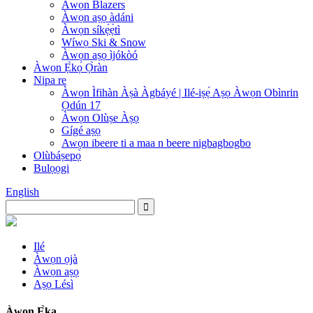
Àwọn Blazers
Àwọn aṣọ àdáni
Àwọn síkẹ́ẹ̀tì
Wíwọ Ski & Snow
Àwọn aṣọ ìjókòó
Àwọn Ẹ̀kọ́ Ọ̀ràn
Nipa re
Àwọn Ìfihàn Àṣà Àgbáyé | Ilé-iṣẹ́ Aṣọ Àwọn Obìnrin
Ọdún 17
Àwọn Olùṣe Àṣọ
Gígé aṣọ
Awọn ibeere ti a maa n beere nigbagbogbo
Olùbáṣepọ̀
Bulọọgi
English
Ilé
Àwọn ọjà
Àwọn aṣọ
Aṣọ Lésì
Àwọn Ẹ̀ka