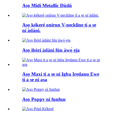
Aṣọ Midi Metallic Dúdú
Aṣọ kékeré onírun V-neckline tí a ṣe
ní àdáni.
Aṣọ ìbòrí àdáni fún àwọ̀ ẹja
Aṣọ Maxi ti a ṣe ni Igba Irẹdanu Ewe
ti a ṣe ni aṣa
Aṣọ Poppy ní funfun