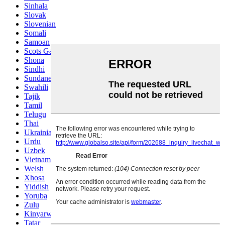
Sinhala
Slovak
Slovenian
Somali
Samoan
Scots Gaelic
Shona
Sindhi
Sundanese
Swahili
Tajik
Tamil
Telugu
Thai
Ukrainian
Urdu
Uzbek
Vietnamese
Welsh
Xhosa
Yiddish
Yoruba
Zulu
Kinyarwanda
Tatar